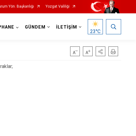
urum Yön. Başkanlığı
Yozgat Valiliği
PHANE
GÜNDEM
İLETİŞİM
23
°C
raklar;