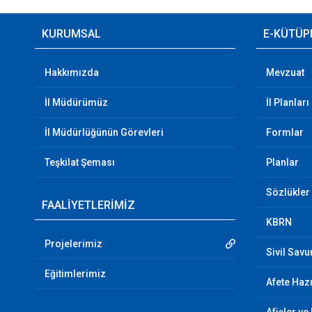
KURUMSAL
E-KÜTÜP
Hakkımızda
Mevzuat
İl Müdürümüz
İl Planları
İl Müdürlüğünün Görevleri
Formlar
Teşkilat Şeması
Planlar
Sözlükler
FAALİYETLERİMİZ
KBRN
Projelerimiz
Sivil Sav
Eğitimlerimiz
Afete Hazı