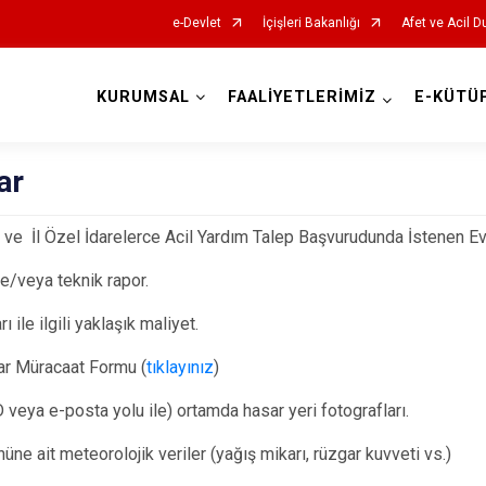
e-Devlet
İçişleri Bakanlığı
Afet ve Acil D
KURUMSAL
FAALİYETLERİMİZ
E-KÜTÜ
AFAD İl Müdürlükleri
ar
 ve İl Özel İdarelerce Acil Yardım Talep Başvurudunda İstenen Ev
e/veya teknik rapor.
ı ile ilgili yaklaşık maliyet.
ar Müracaat Formu (
tıklayınız
)
D veya e-posta yolu ile) ortamda hasar yeri fotografları.
üne ait meteorolojik veriler (yağış mikarı, rüzgar kuvveti vs.)