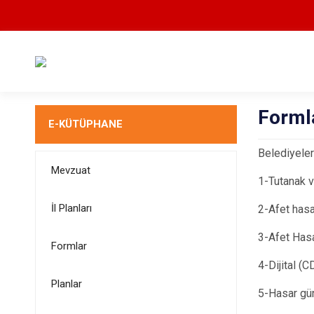
Forml
E-KÜTÜPHANE
Belediyeler
Mevzuat
1-Tutanak v
İl Planları
2-Afet hasar
3-Afet Has
Formlar
4-Dijital (C
Planlar
5-Hasar gün